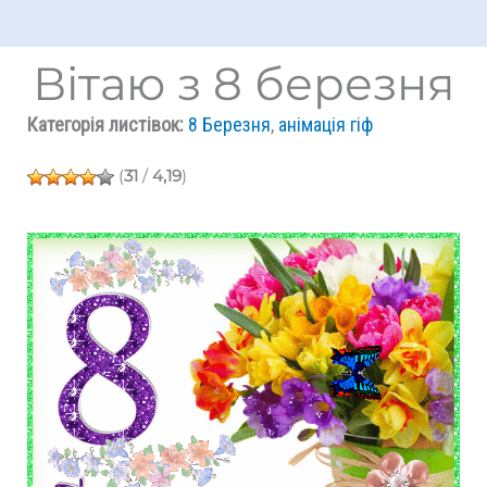
Вітаю з 8 березня
Категорія листівок:
8 Березня
,
анімація гіф
(
31
/
4,19
)