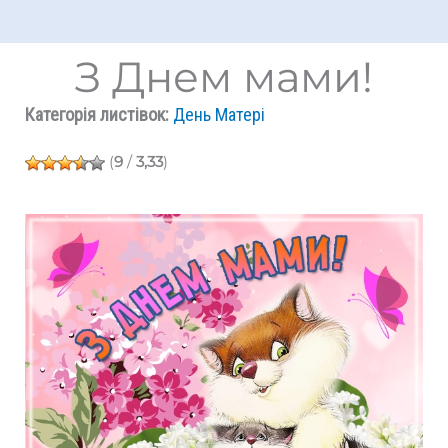
З Днем мами!
Категорія листівок:
День Матері
(
9
/
3,33
)