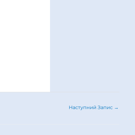
Наступний Запис
→