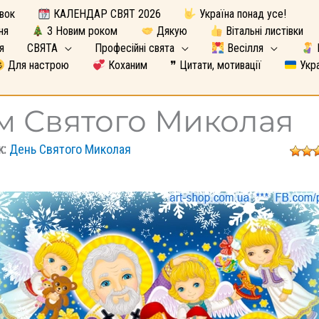
вок
КАЛЕНДАР СВЯТ 2026
Україна понад усе!
ня
З Новим роком
Дякую
Вітальні листівки
я
СВЯТА
Професійні свята
Весілля
Для настрою
Коханим
❞ Цитати, мотивації
Укра
м Святого Миколая
к:
День Святого Миколая