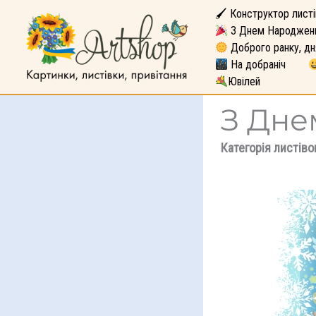
🖌 Конструктор листі
З Днем Народжен
Доброго ранку, дн
На добраніч
Ювілей
З Дне
Категорія листіво