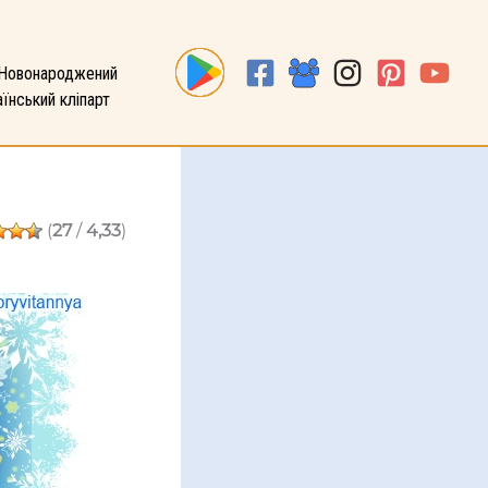
Новонароджений
їнський кліпарт
(
27
/
4,33
)