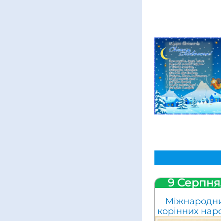
9 Серпня
Міжнародн
корінних наро