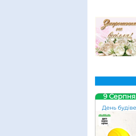
9 Серпня
День будів