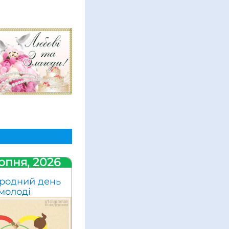
рпня, 2026
родний день
молоді