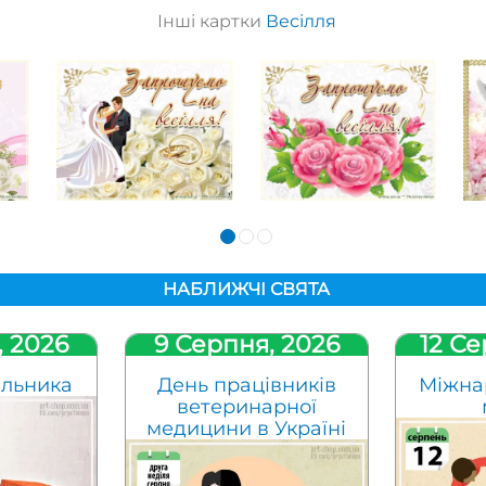
Інші картки
Весілля
НАБЛИЖЧІ СВЯТА
, 2026
9 Серпня, 2026
12 Се
ельника
День працівників
Міжна
ветеринарної
медицини в Україні