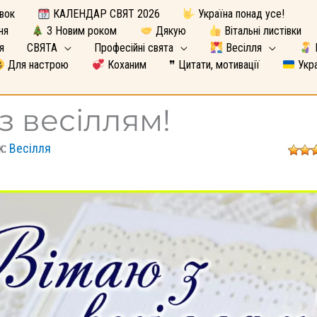
вок
КАЛЕНДАР СВЯТ 2026
Україна понад усе!
ня
З Новим роком
Дякую
Вітальні листівки
я
СВЯТА
Професійні свята
Весілля
Для настрою
Коханим
❞ Цитати, мотивації
Укра
з весіллям!
к:
Весілля