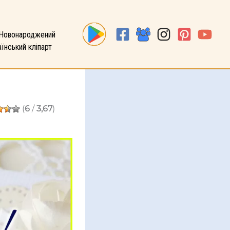
Новонароджений
їнський кліпарт
(
6
/
3,67
)