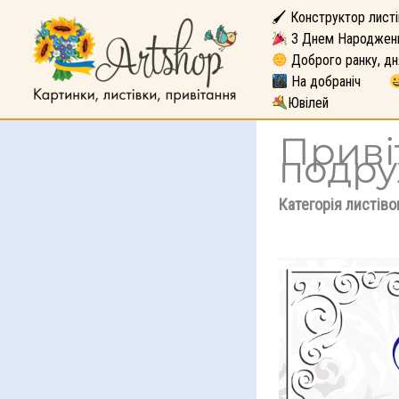
🖌 Конструктор листі
З Днем Народжен
Доброго ранку, дн
На добраніч
Ювілей
Приві
подр
Категорія листіво