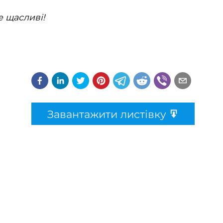
е щасливі!
Завантажити листівку