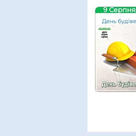
9 Серпня
День будів