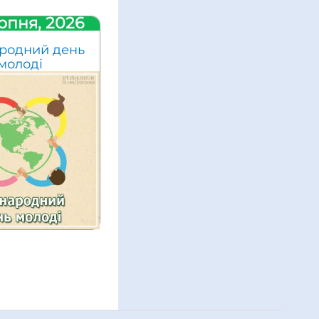
рпня, 2026
родний день
молоді