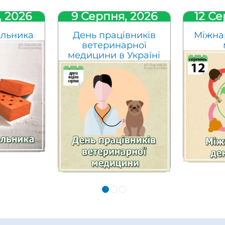
, 2026
9 Серпня, 2026
12 Се
ельника
День працівників
Міжна
ветеринарної
медицини в Україні