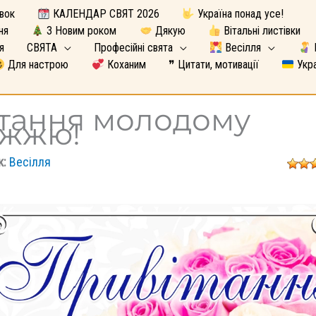
вок
КАЛЕНДАР СВЯТ 2026
Україна понад усе!
ня
З Новим роком
Дякую
Вітальні листівки
я
СВЯТА
Професійні свята
Весілля
Для настрою
Коханим
❞ Цитати, мотивації
Укра
тання молодому
ужжю!
к:
Весілля