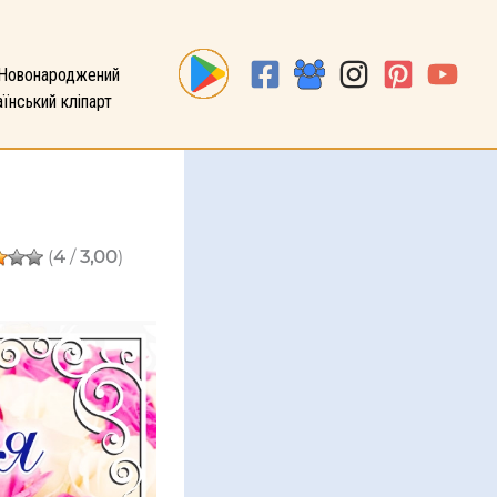
Новонароджений
їнський кліпарт
(
4
/
3,00
)