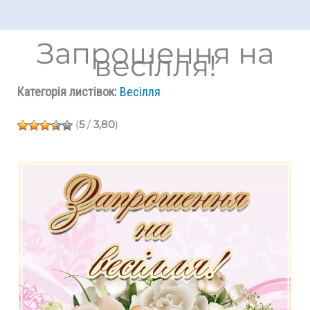
Запрошення на
весілля!
Категорія листівок:
Весілля
(
5
/
3,80
)