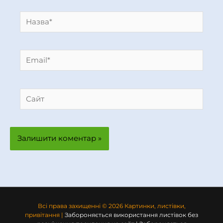
Назва*
Email*
Сайт
Всі права захищенні © 2026 Картинки, листівки,
привітання |
Забороняється використання листівок без