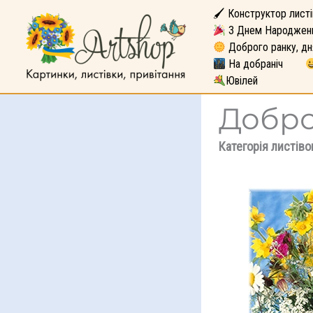
🖌 Конструктор листі
З Днем Народжен
Доброго ранку, дн
На добраніч
Ювілей
Добро
Категорія листіво