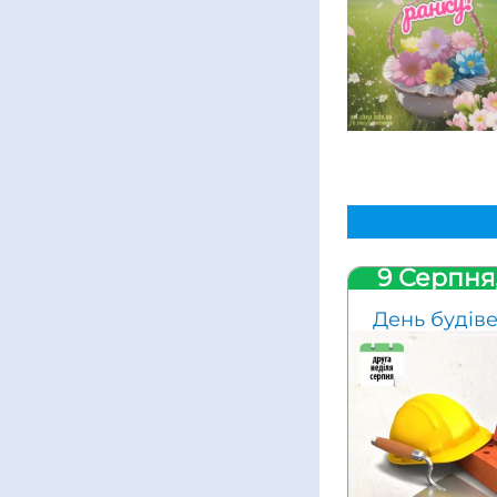
9 Серпня
День будів