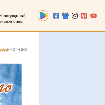
Новонароджений
їнський кліпарт
(
12
/
4,50
)