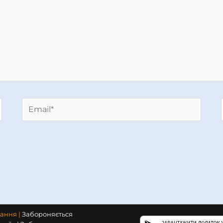
Email*
тання |
Забороняється