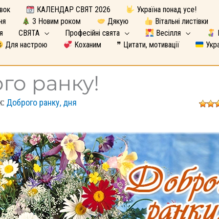
вок
КАЛЕНДАР СВЯТ 2026
Україна понад усе!
ня
З Новим роком
Дякую
Вітальні листівки
я
СВЯТА
Професійні свята
Весілля
Для настрою
Коханим
❞ Цитати, мотивації
Укра
го ранку!
к:
Доброго ранку, дня