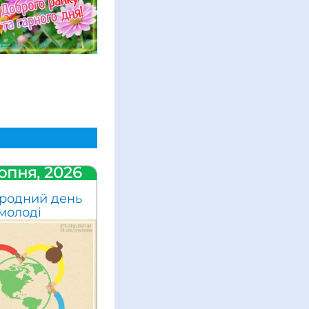
рпня, 2026
родний день
молоді