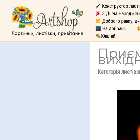
🖌 Конструктор листі
З Днем Народжен
Доброго ранку, дн
На добраніч
Ювілей
Приєм
вихід
Категорія листіво