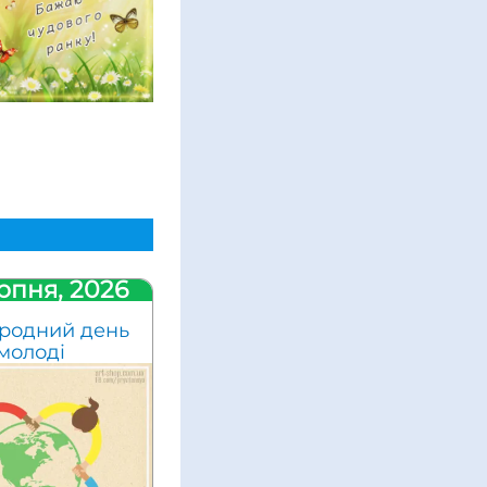
рпня, 2026
родний день
молоді