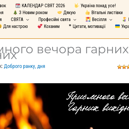
вок
КАЛЕНДАР СВЯТ 2026
Україна понад усе!
ня
З Новим роком
Дякую
Вітальні листівки
я
СВЯТА
Професійні свята
Весілля
Для настрою
Коханим
❞ Цитати, мотивації
Укра
ного вечора гарних
них
к:
Доброго ранку, дня