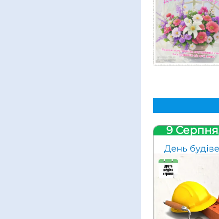
9 Серпня
День будів