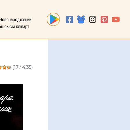
Новонароджений
їнський кліпарт
(
17
/
4,35
)