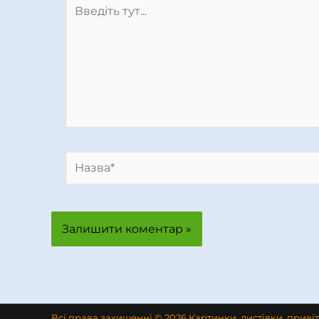
Введіть
тут...
Назва*
Всі права захищенні © 2026 Картинки, листівки, приві