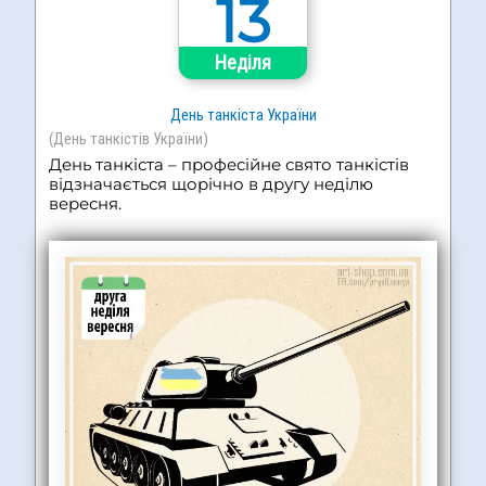
13
Неділя
День танкіста України
(День танкістів України)
День танкіста – професійне свято танкістів
відзначається щорічно в другу неділю
вересня.