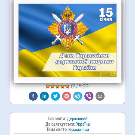
(
2
/
5,00
)
Тип свята:
Державний
Де святкується:
Україна
Тема свята:
Військовий