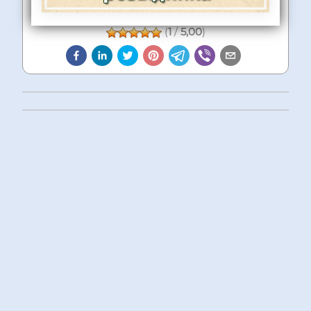
(
1
/
5,00
)