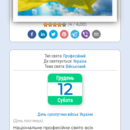
(
4
/
4,00
)
Тип свята:
Професійний
Де святкується:
Україна
Тема свята:
Військовий
Грудень
12
Субота
День сухопутних військ України
(День піхотинця)
Національне професійне свято всіх