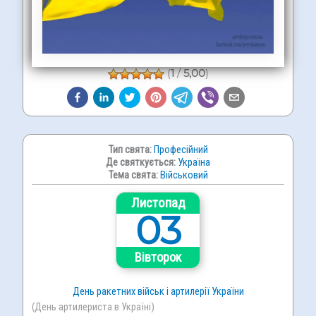
(
1
/
5,00
)
Тип свята:
Професійний
Де святкується:
Україна
Тема свята:
Військовий
Листопад
03
Вівторок
День ракетних військ і артилерії України
(День артилериста в Україні)