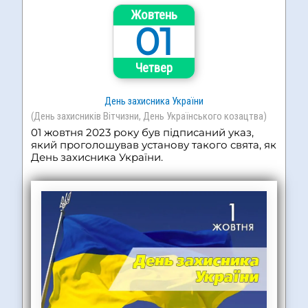
Жовтень
01
Четвер
День захисника України
(День захисників Вітчизни, День Українського козацтва)
01 жовтня 2023 року був підписаний указ,
який проголошував установу такого свята, як
День захисника України.