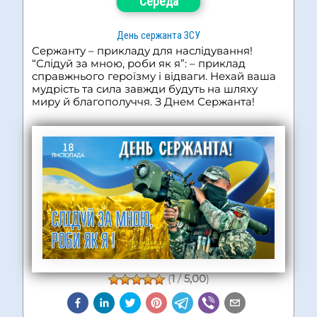
Середа
День сержанта ЗСУ
Сержанту – прикладу для наслідування!
“Слідуй за мною, роби як я”: – приклад
справжнього героїзму і відваги. Нехай ваша
мудрість та сила завжди будуть на шляху
миру й благополуччя. З Днем Сержанта!
(
1
/
5,00
)