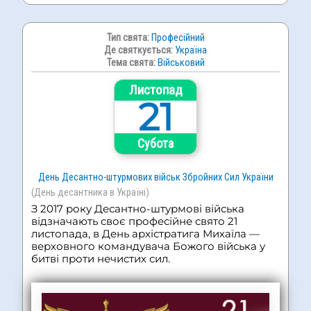
Тип свята:
Професійний
Де святкується:
Україна
Тема свята:
Військовий
Листопад
21
Субота
День Десантно-штурмових військ Збройних Сил України
(День десантника в Україні)
З 2017 року Десантно-штурмові війська
відзначають своє професійне свято 21
листопада, в День архістратига Михаїла —
верховного командувача Божого війська у
битві проти нечистих сил.