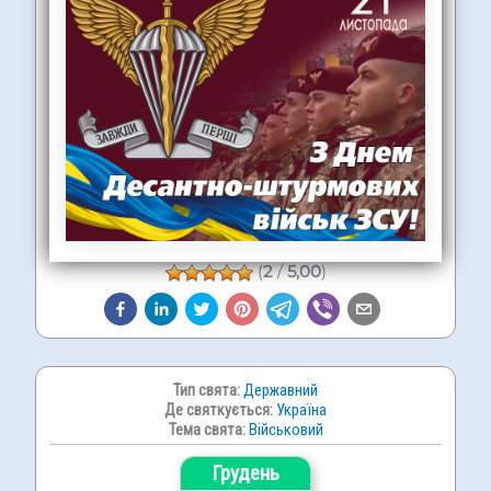
(
2
/
5,00
)
Тип свята:
Державний
Де святкується:
Україна
Тема свята:
Військовий
Грудень