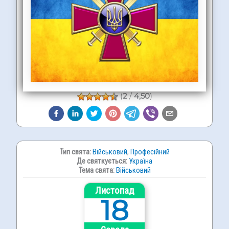
(
2
/
4,50
)
Тип свята:
Військовий
,
Професійний
Де святкується:
Україна
Тема свята:
Військовий
Листопад
18