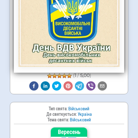
(
1
/
5,00
)
Тип свята:
Військовий
Де святкується:
Україна
Тема свята:
Військовий
Вересень