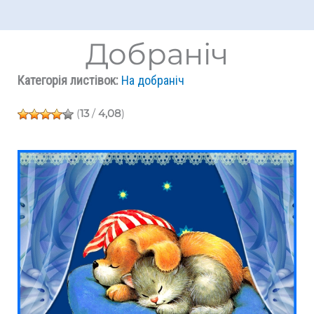
Добраніч
Категорія листівок:
На добраніч
(
13
/
4,08
)