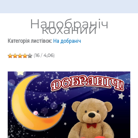
Надобраніч
коханий
Категорія листівок:
На добраніч
(
16
/
4,06
)