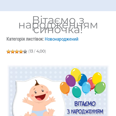
Вітаємо з
народженням
синочка!
Категорія листівок:
Новонароджений
(
13
/
4,00
)