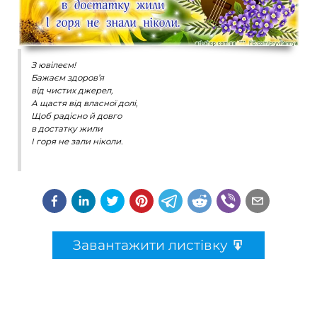
З ювілеєм!
Бажаєм здоров’я
від чистих джерел,
А щастя від власної долі,
Щоб радісно й довго
в достатку жили
І горя не зали ніколи.
Завантажити листівку