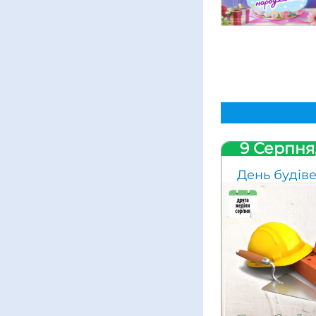
9 Серпня
День будів