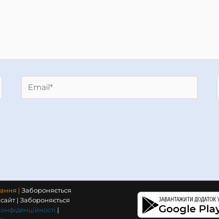
Email*
тання |
Забороняється
сайт | Забороняється
конфіденційності
|