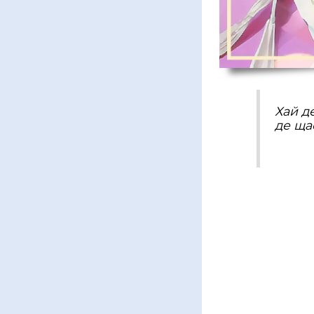
Хай д
де ща