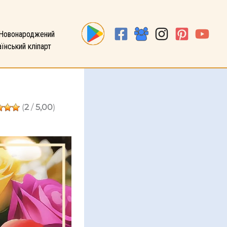
Новонароджений
їнський кліпарт
!
(
2
/
5,00
)