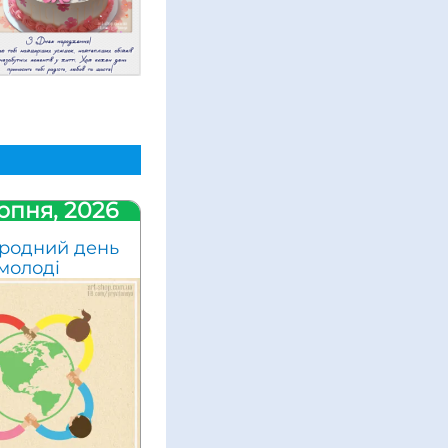
рпня, 2026
родний день
молоді