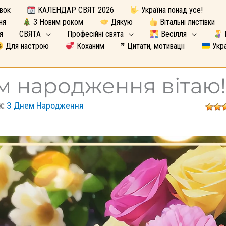
вок
КАЛЕНДАР СВЯТ 2026
Україна понад усе!
ня
З Новим роком
Дякую
Вітальні листівки
я
СВЯТА
Професійні свята
Весілля
Для настрою
Коханим
❞ Цитати, мотивації
Укра
м народження вітаю
к:
З Днем Народження