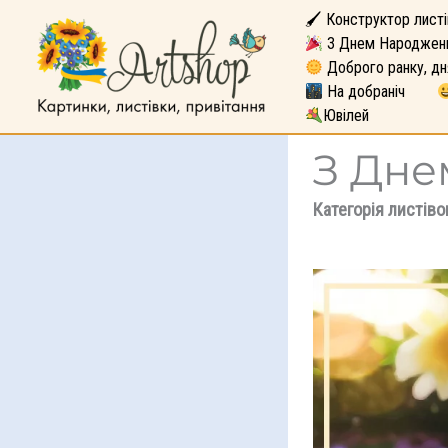
🖌 Конструктор листі
З Днем Народжен
Доброго ранку, дн
На добраніч
Ювілей
З Дне
Категорія листіво