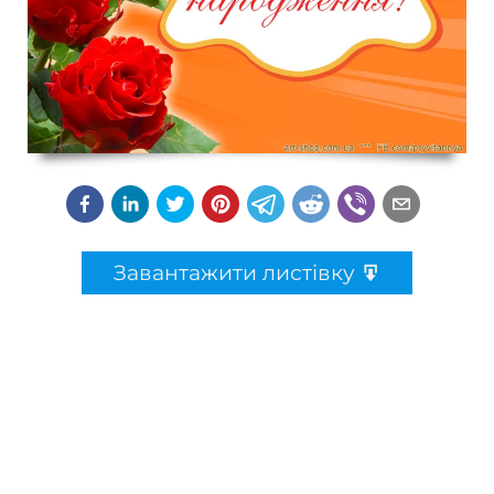
Завантажити листівку