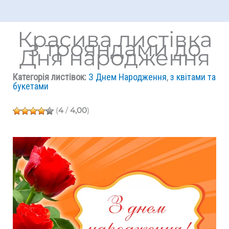
Красива листівка
з трояндами до
Дня народження
Категорія листівок:
З Днем Народження
,
з квітами та
букетами
(
4
/
4,00
)