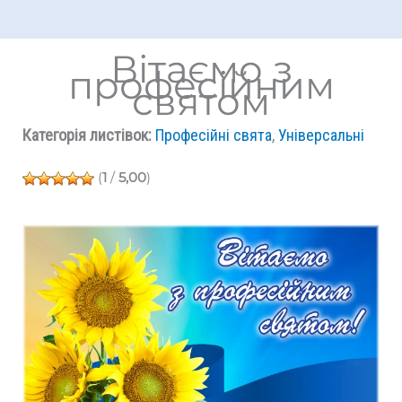
Вітаємо з
професійним
святом
Категорія листівок:
Професійні свята
,
Універсальні
(
1
/
5,00
)