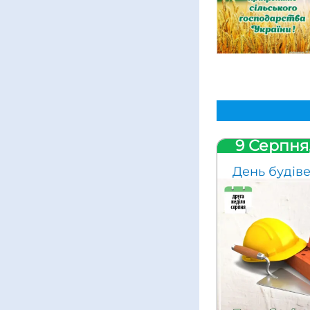
9 Серпня
День будів