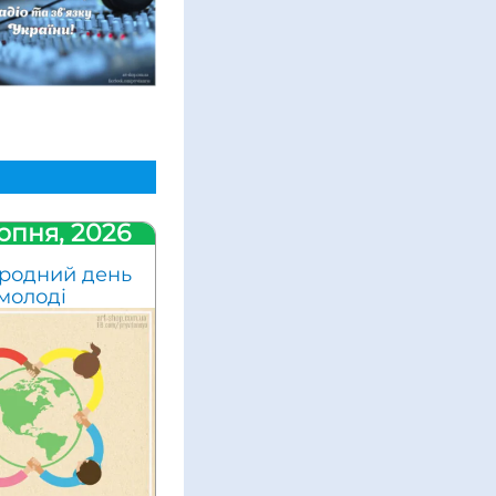
рпня, 2026
родний день
молоді