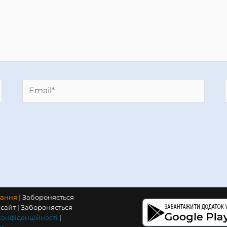
Email*
тання |
Забороняється
сайт | Забороняється
конфіденційності
|