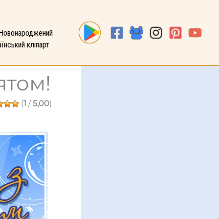
Новонароджений
їнський кліпарт
ятом!
(
1
/
5,00
)