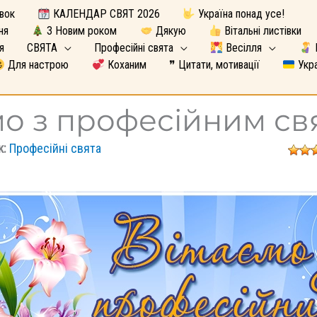
вок
КАЛЕНДАР СВЯТ 2026
Україна понад усе!
ня
З Новим роком
Дякую
Вітальні листівки
я
СВЯТА
Професійні свята
Весілля
Для настрою
Коханим
❞ Цитати, мотивації
Укра
мо з професійним св
к:
Професійні свята