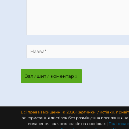
Назва*
Всі права захищенні © 2026 Картинки, листівки, приві
використання листівок без розміщення посилання на 
видалення водяних знаків на листівках |
Політика 