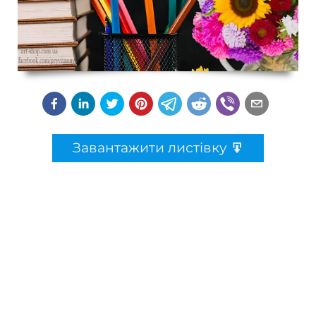
Завантажити листівку