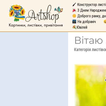
🖌 Конструктор листі
З Днем Народжен
Доброго ранку, дн
На добраніч
Ювілей
Вітаю
Категорія листіво