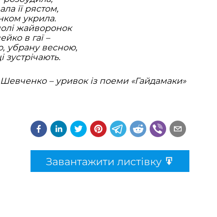
ала її рястом,
нком укрила.
полі жайворонок
ейко в гаї –
, убрану весною,
і зустрічають.
 Шевченко – уривок із поеми «Гайдамаки»
Завантажити листівку