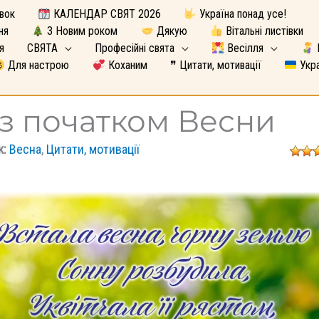
вок
КАЛЕНДАР СВЯТ 2026
Україна понад усе!
ня
З Новим роком
Дякую
Вітальні листівки
я
СВЯТА
Професійні свята
Весілля
Для настрою
Коханим
❞ Цитати, мотивації
Укра
 з початком Весни
к:
Весна
,
Цитати, мотивації