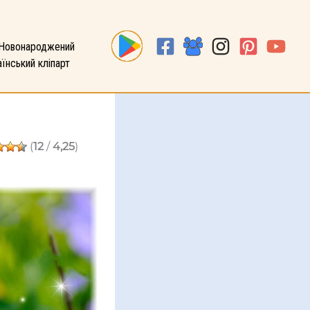
Новонароджений
їнський кліпарт
(
12
/
4,25
)