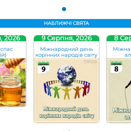
НАБЛИЖЧІ СВЯТА
, 2026
9 Серпня, 2026
8 Се
спас
Міжнародний день
Міжна
ій)
корінних народів світу
ал