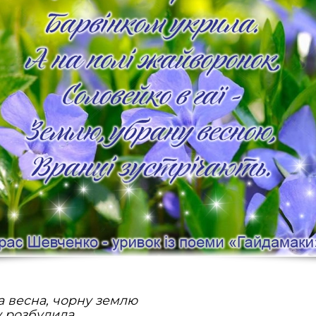
а весна, чорну землю
 розбудила,