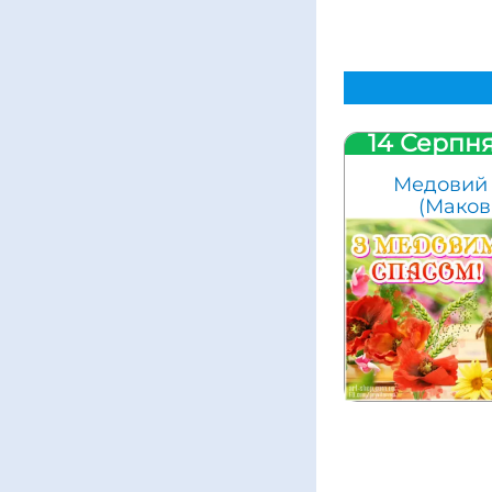
14 Серпня
Медовий 
(Маков