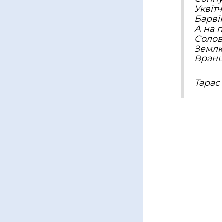
Уквітч
Барві
А на 
Солов
Землю
Вранц
Тарас