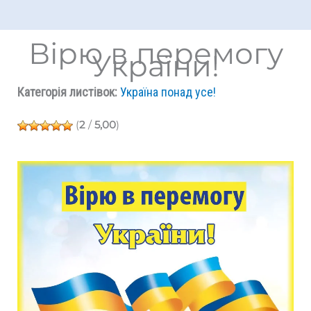
Вірю в перемогу
України!
Категорія листівок:
Україна понад усе!
(
2
/
5,00
)