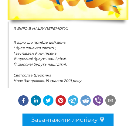
Я ВІРЮ В НАШУ ПЕРЕМОГУ!..
Я вірю, що прийде цей день
І буде сонечко світити,
І заспіваєм й ми пісень
Й щасливі будуть наші діти!..
Й щасливі будуть наші діти!..
Святослав Щербина
Нове Запоріжжя, 19 травня 2021 року.
Завантажити листівку