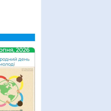
рпня, 2026
родний день
молоді