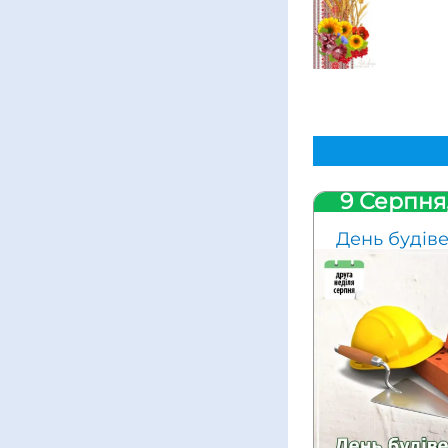
9 Серпня
День будів