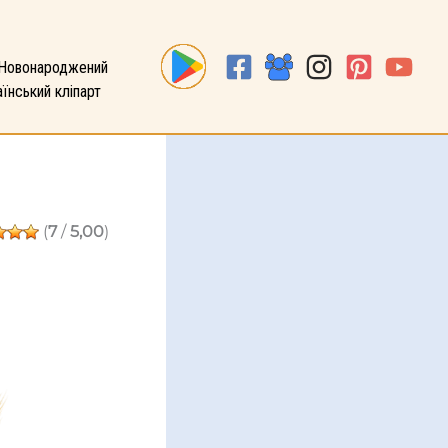
Новонароджений
їнський кліпарт
(
7
/
5,00
)