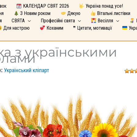
вок
КАЛЕНДАР СВЯТ 2026
Україна понад усе!
ня
З Новим роком
Дякую
Вітальні листівки
я
СВЯТА
Професійні свята
Весілля
Для настрою
Коханим
❞ Цитати, мотивації
Укра
ка з українськими
олами
к:
Український кліпарт