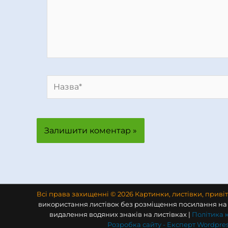
Назва*
Всі права захищенні © 2026 Картинки, листівки, приві
використання листівок без розміщення посилання на 
видалення водяних знаків на листівках |
Політика 
Розробка сайту -
Експерт Wordpres