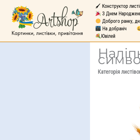
🖌 Конструктор листі
З Днем Народжен
Доброго ранку, дн
На добраніч
Ювілей
Наліп
симв
Категорія листіво