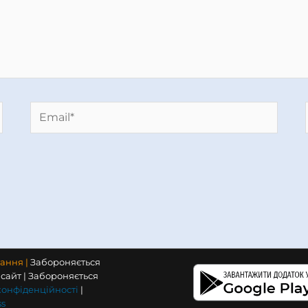
Email*
тання |
Забороняється
сайт | Забороняється
конфіденційності
|
s