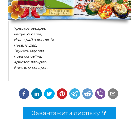
Христос воскрес –
квітує Україна,
Наш край в веснянім
маєві чудес,
Звучить медово
мова солов’їна.
Христос воскрес!
Воістину воскрес!
Завантажити листівку