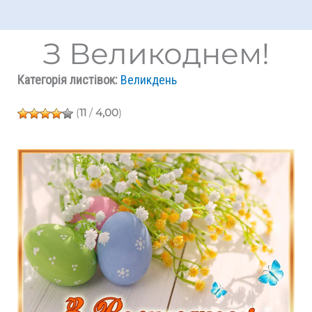
З Великоднем!
Категорія листівок:
Великдень
(
11
/
4,00
)