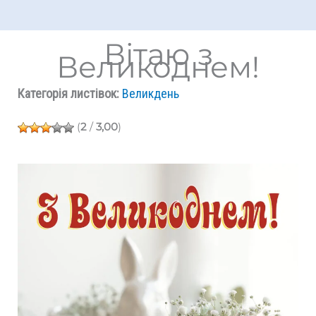
Вітаю з
Великоднем!
Категорія листівок:
Великдень
(
2
/
3,00
)