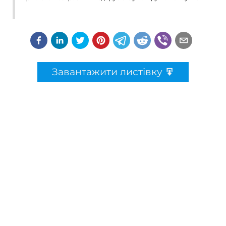
Завантажити листівку