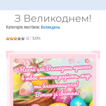
З Великоднем!
Категорія листівок:
Великдень
(
2
/
3,00
)