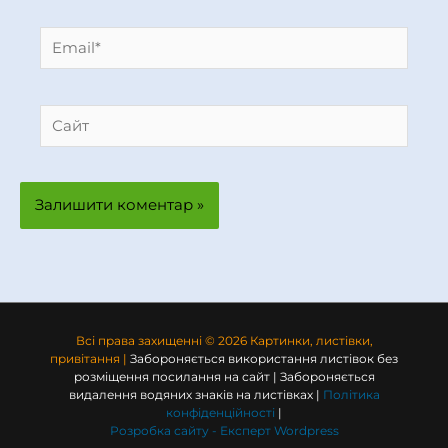
Email*
Сайт
Всі права захищенні © 2026 Картинки, листівки,
привітання |
Забороняється використання листівок без
розміщення посилання на сайт | Забороняється
видалення водяних знаків на листівках |
Політика
конфіденційності
|
Розробка сайту -
Експерт Wordpress