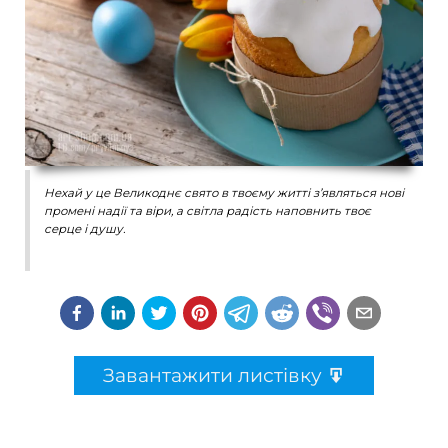
Нехай у це Великоднє свято в твоєму житті з’являться нові
промені надії та віри, а світла радість наповнить твоє
серце і душу.
Завантажити листівку