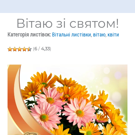
Вітаю зі святом!
Категорія листівок:
Вітальні листівки
,
вітаю
,
квіти
(
6
/
4,33
)