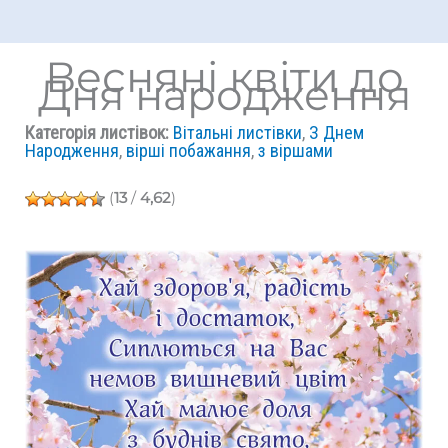
Весняні квіти до
Дня народження
Категорія листівок:
Вітальні листівки
,
З Днем
Народження
,
вірші побажання
,
з віршами
(
13
/
4,62
)