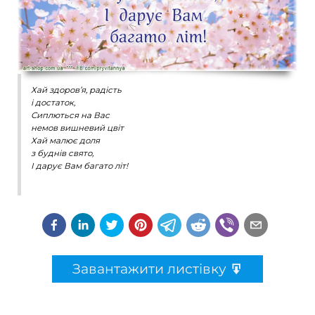
Хай здоров’я, радість
і достаток,
Сиплються на Вас
немов вишневий цвіт
Хай малює доля
з буднів свято,
І дарує Вам багато літ!
Завантажити листівку