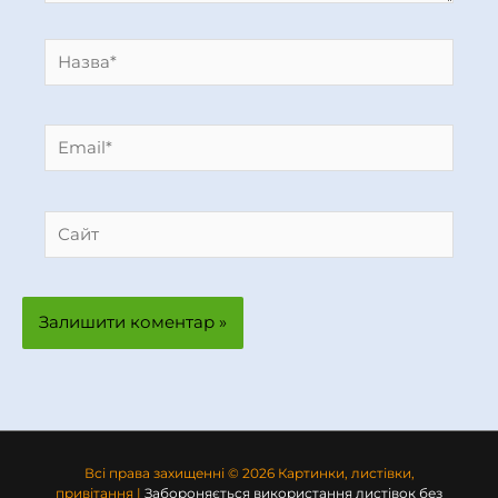
Назва*
Email*
Сайт
Всі права захищенні © 2026 Картинки, листівки,
привітання |
Забороняється використання листівок без