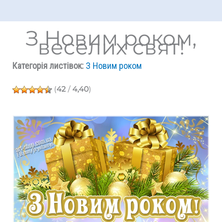
З Новим роком,
веселих свят!
Категорія листівок:
З Новим роком
(
42
/
4,40
)