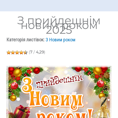
З прийдешнім
новим роком
2025
Категорія листівок:
З Новим роком
(
7
/
4,29
)