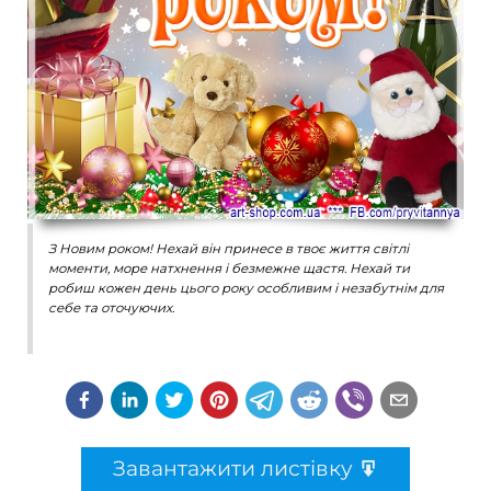
З Новим роком! Нехай він принесе в твоє життя світлі
моменти, море натхнення і безмежне щастя. Нехай ти
робиш кожен день цього року особливим і незабутнім для
себе та оточуючих.
Завантажити листівку