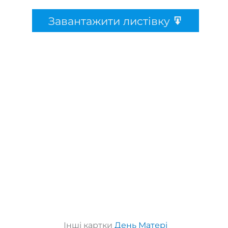
Завантажити листівку
Інші картки
День Матері