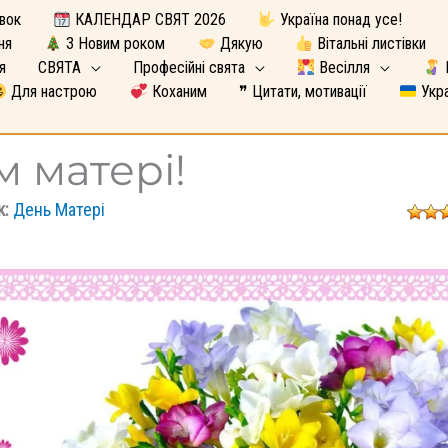
вок
КАЛЕНДАР СВЯТ 2026
Україна понад усе!
ня
З Новим роком
Дякую
Вітальні листівки
я
СВЯТА
Професійні свята
Весілля
Для настрою
Коханим
❞ Цитати, мотивації
Укра
м матері!
к:
День Матері