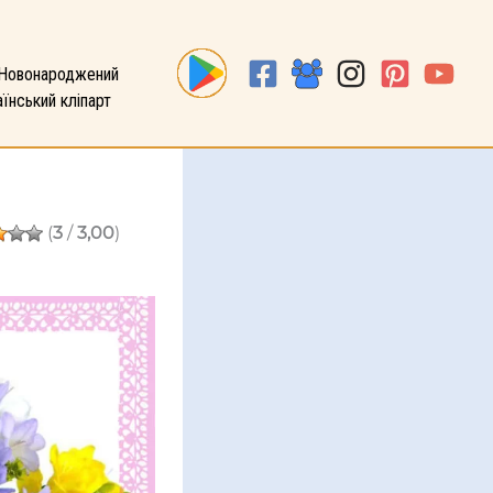
Новонароджений
їнський кліпарт
(
3
/
3,00
)