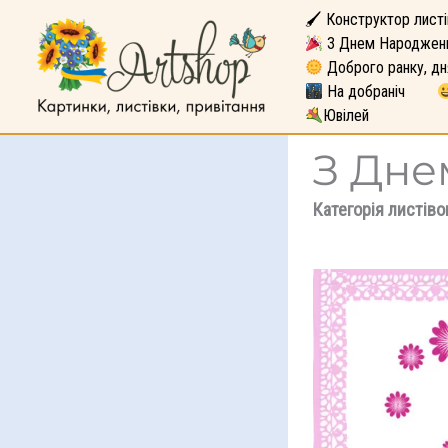
🖌 Конструктор листі
З Днем Народжен
Доброго ранку, дн
На добраніч
Ювілей
З Дне
Категорія листіво