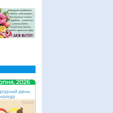
рпня, 2026
родний день
молоді