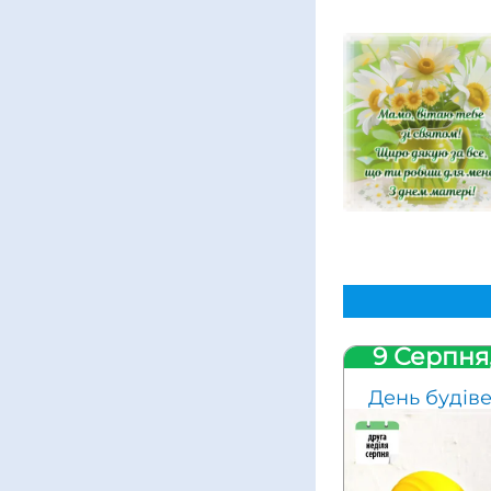
9 Серпня
День будів