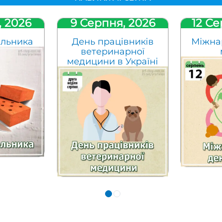
, 2026
9 Серпня, 2026
12 Се
ельника
День працівників
Міжна
ветеринарної
медицини в Україні