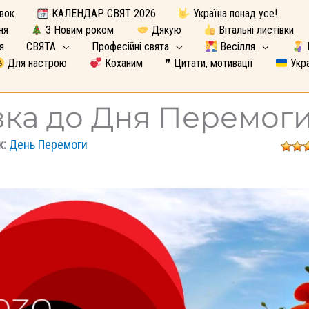
вок
КАЛЕНДАР СВЯТ 2026
Україна понад усе!
ня
З Новим роком
Дякую
Вітальні листівки
я
СВЯТА
Професійні свята
Весілля
Для настрою
Коханим
❞ Цитати, мотивації
Укра
вка до Дня Перемог
к:
День Перемоги