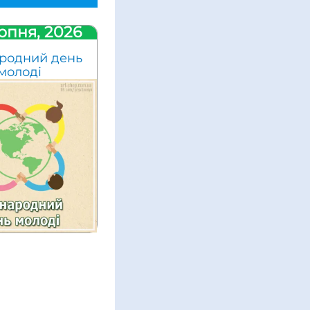
рпня, 2026
родний день
молоді