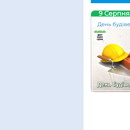
9 Серпня
День будів