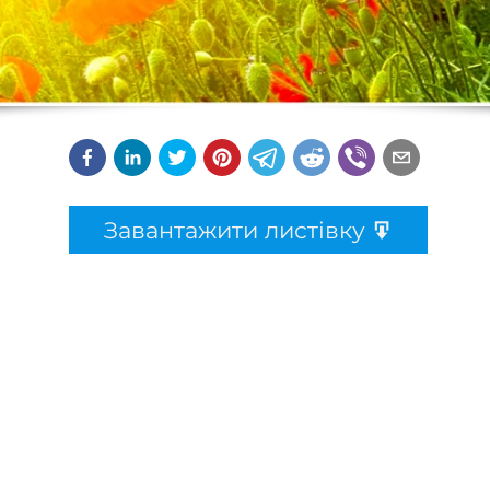
Завантажити листівку