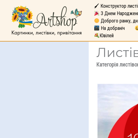
🖌 Конструктор листі
З Днем Народжен
Доброго ранку, дн
На добраніч
Ювілей
Листі
Категорія листіво