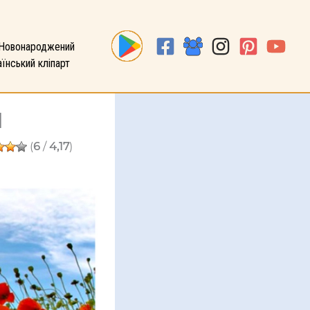
Новонароджений
їнський кліпарт
и
(
6
/
4,17
)