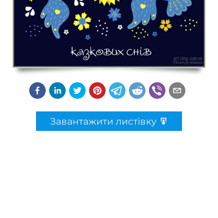
Завантажити листівку