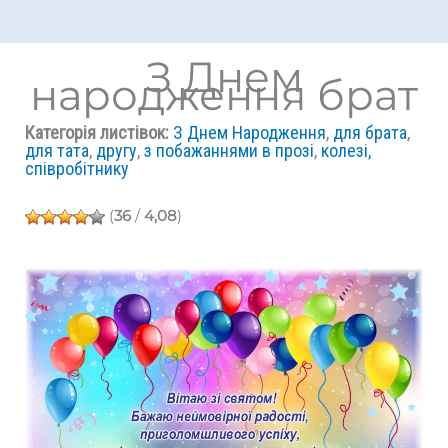
З Днем
народження брат
Категорія листівок:
З Днем Народження
,
для брата
,
для тата
,
другу
,
з побажаннями в прозі
,
колезі,
співробітнику
(
36
/
4,08
)