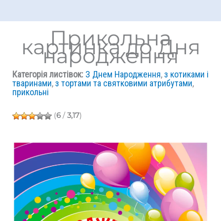
Прикольна
картинка до Дня
народження
Категорія листівок:
З Днем Народження
,
з котиками і
тваринами
,
з тортами та святковими атрибутами
,
прикольні
(
6
/
3,17
)