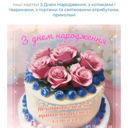
Інші картки
З Днем Народження
,
з котиками і
тваринами
,
з тортами та святковими атрибутами
,
прикольні