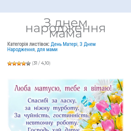
З днем
народження
мама
Категорія листівок:
День Матері
,
З Днем
Народження
,
для мами
(
31
/
4,10
)