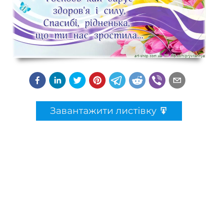
Завантажити листівку