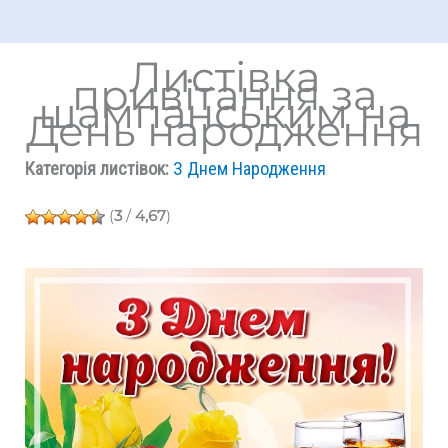
Листівка
привітання за
шампанським на
День народження
Категорія листівок:
З Днем Народження
(
3
/
4,67
)