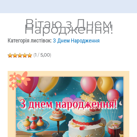
Вітаю з Днем
Народження!
Категорія листівок:
З Днем Народження
(
1
/
5,00
)