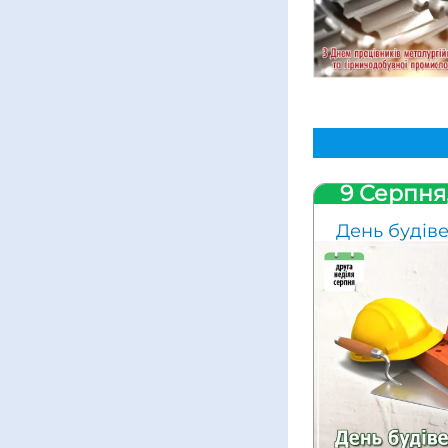
9 Серпня
День будів