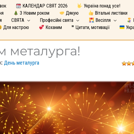
вок
КАЛЕНДАР СВЯТ 2026
Україна понад усе!
ня
З Новим роком
Дякую
Вітальні листівки
я
СВЯТА
Професійні свята
Весілля
Для настрою
Коханим
❞ Цитати, мотивації
Укра
м металурга!
к:
День металурга