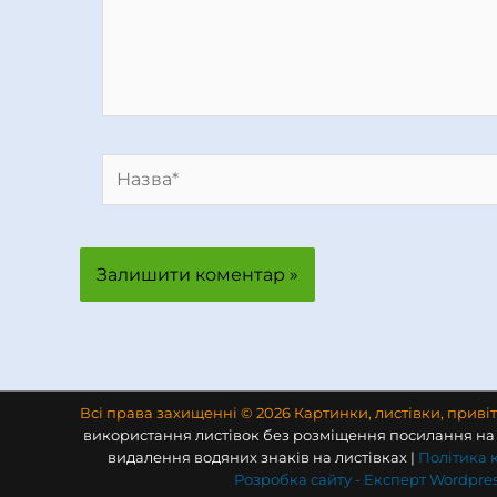
Назва*
Всі права захищенні © 2026 Картинки, листівки, приві
використання листівок без розміщення посилання на 
видалення водяних знаків на листівках |
Політика 
Розробка сайту -
Експерт Wordpres