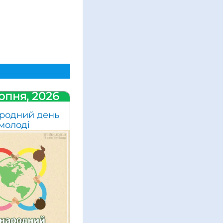
рпня, 2026
родний день
молоді