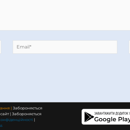
Email*
тання |
Забороняється
сайт | Забороняється
конфіденційності
|
s