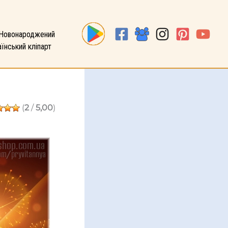
Новонароджений
їнський кліпарт
(
2
/
5,00
)