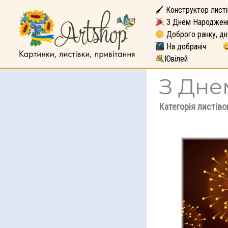
🖌 Конструктор листі
З Днем Народжен
Доброго ранку, дн
На добраніч
Ювілей
З Дне
Категорія листіво