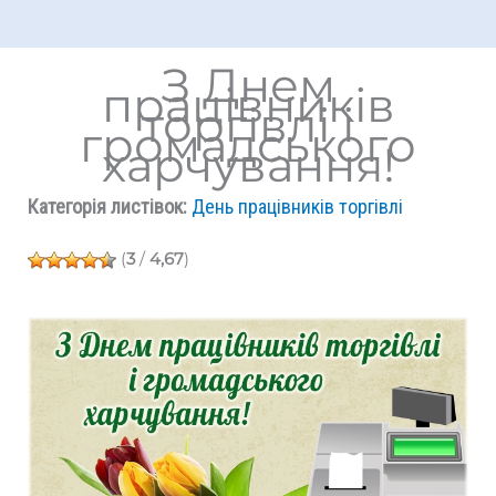
З Днем
працівників
торгівлі і
громадського
харчування!
Категорія листівок:
День працівників торгівлі
(
3
/
4,67
)