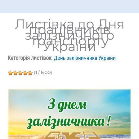
Листівка до Дня
працівників
залізничного
транспорту
України
Категорія листівок:
День залізничника України
(
1
/
5,00
)