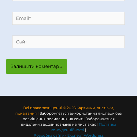
Email*
Сайт
Всі права захищенні © 2026 Картинки, листівки,
привітання |
Забороняється використання листівок без
розміщення посилання на сайт | Забороняється
видалення водяних знаків на листівках |
Політика
конфіденційності
|
Розробка сайту -
Експерт Wordpress