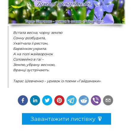
Встала весна, чорну землю
Сонну розбудила,
Уквітчала її рястом,
Барвінком укрила.
А на полі жайворонок
Соловейко в гаї –
Землю, убрану весною,
Вранці зустрічають.
Тарас Шевченко – уривок із поеми «Гайдамаки»
Завантажити листівку