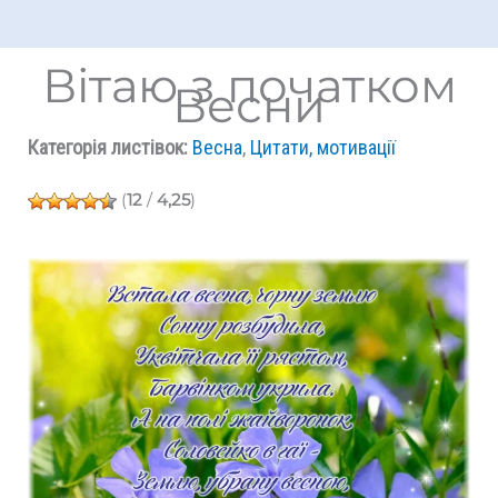
Вітаю з початком
Весни
Категорія листівок:
Весна
,
Цитати, мотивації
(
12
/
4,25
)