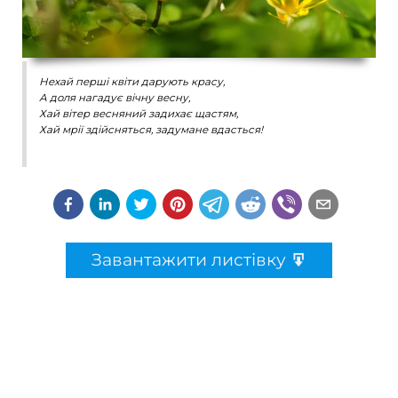
Нехай перші квіти дарують красу,
А доля нагадує вічну весну,
Хай вітер весняний задихає щастям,
Хай мрії здійсняться, задумане вдасться!
Завантажити листівку