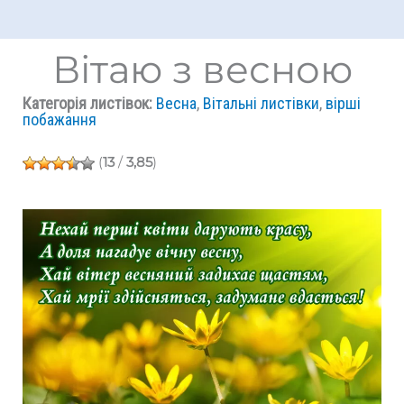
Вітаю з весною
Категорія листівок:
Весна
,
Вітальні листівки
,
вірші
побажання
(
13
/
3,85
)