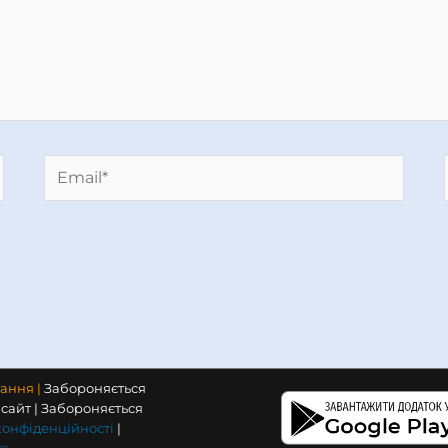
Email*
тання |
Забороняється
сайт | Забороняється
конфіденційності
|