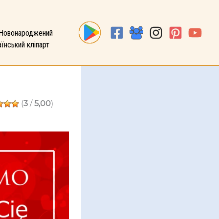
Новонароджений
їнський кліпарт
(
3
/
5,00
)