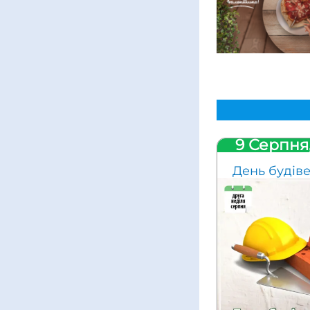
9 Серпня
День будів