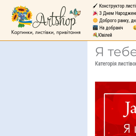
🖌 Конструктор листі
З Днем Народжен
Доброго ранку, дн
На добраніч
Ювілей
Я теб
Категорія листіво