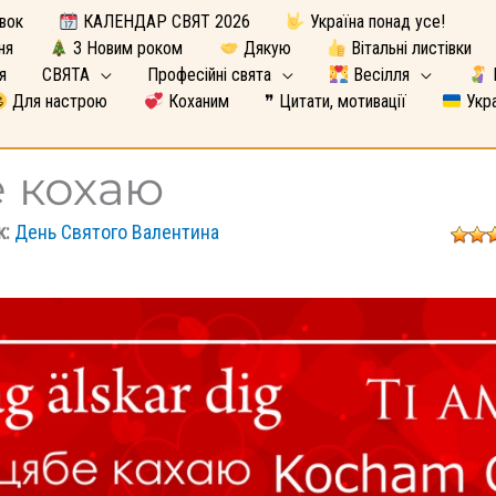
вок
КАЛЕНДАР СВЯТ 2026
Україна понад усе!
ня
З Новим роком
Дякую
Вітальні листівки
я
СВЯТА
Професійні свята
Весілля
Для настрою
Коханим
❞ Цитати, мотивації
Укра
е кохаю
к:
День Святого Валентина