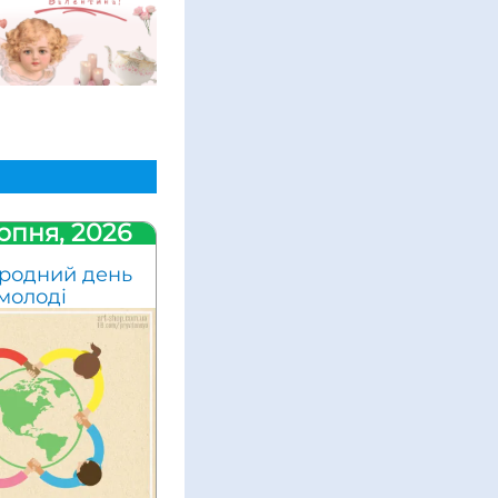
рпня, 2026
родний день
молоді