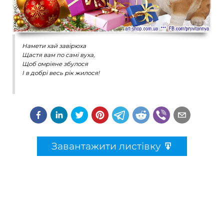
Намети хай завірюха
Щастя вам по самі вуха,
Щоб омріяне збулося
І в добрі весь рік жилося!
Завантажити листівку