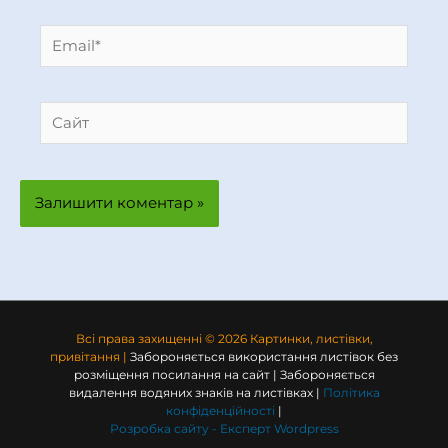
Email*
Сайт
Всі права захищенні © 2026 Картинки, листівки,
привітання |
Забороняється використання листівок без
розміщення посилання на сайт | Забороняється
видалення водяних знаків на листівках |
Політика
конфіденційності
|
Розробка сайту -
Експерт Wordpress