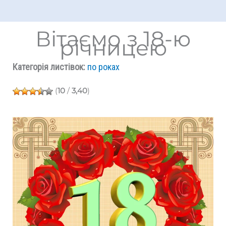
Вітаємо з 18-ю
річницею
Категорія листівок:
по роках
(
10
/
3,40
)