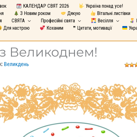
вок
КАЛЕНДАР СВЯТ 2026
Україна понад усе!
ня
З Новим роком
Дякую
Вітальні листівки
я
СВЯТА
Професійні свята
Весілля
Для настрою
Коханим
❞ Цитати, мотивації
Укра
 з Великоднем!
к:
Великдень