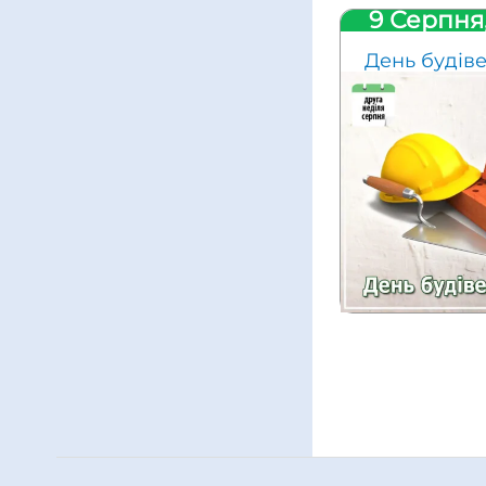
9 Серпня
День будів