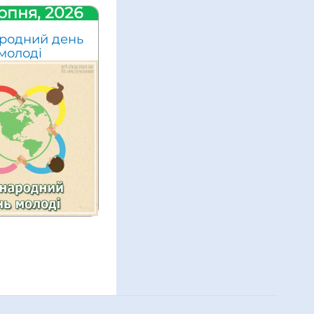
рпня, 2026
родний день
молоді