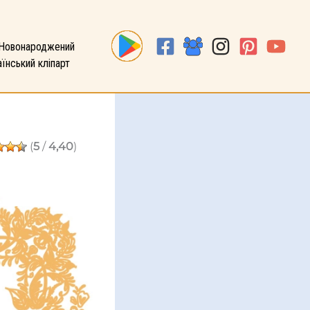
Новонароджений
їнський кліпарт
(
5
/
4,40
)