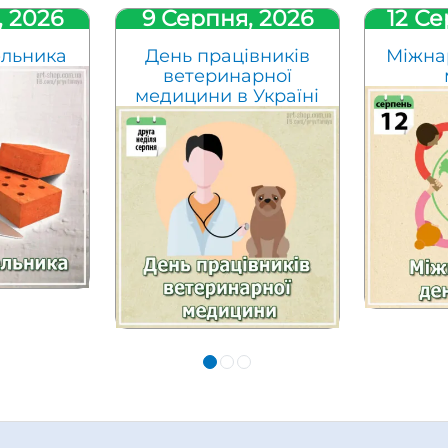
, 2026
9 Серпня, 2026
12 Се
ельника
День працівників
Міжна
ветеринарної
медицини в Україні