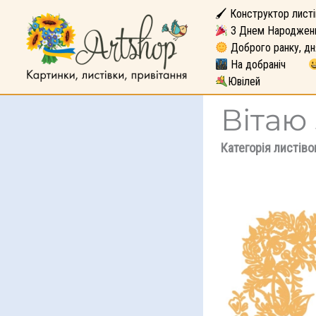
🖌 Конструктор листі
З Днем Народжен
Доброго ранку, дн
На добраніч
Ювілей
Вітаю
Категорія листіво