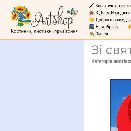
🖌 Конструктор листі
З Днем Народжен
Доброго ранку, дн
На добраніч
Ювілей
Зі св
Категорія листіво