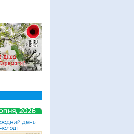
рпня, 2026
родний день
молоді