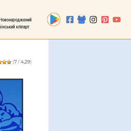
Новонароджений
їнський кліпарт
(
7
/
4,29
)