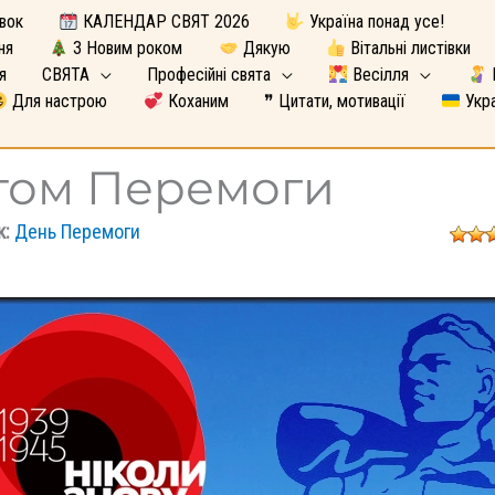
вок
КАЛЕНДАР СВЯТ 2026
Україна понад усе!
ня
З Новим роком
Дякую
Вітальні листівки
я
СВЯТА
Професійні свята
Весілля
Для настрою
Коханим
❞ Цитати, мотивації
Укра
ятом Перемоги
к:
День Перемоги