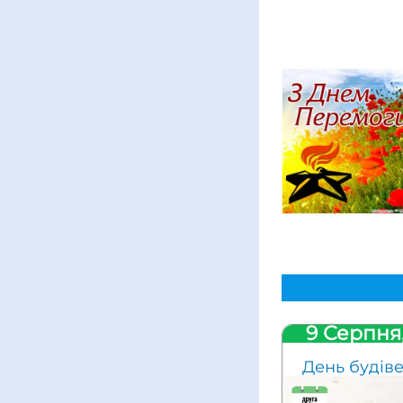
9 Серпня
День будів